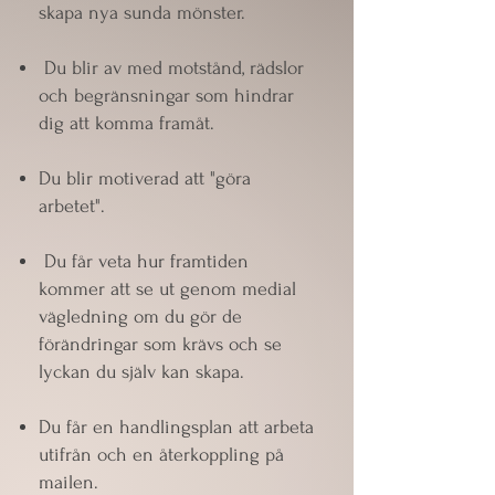
skapa nya sunda mönster.
Du blir av med motstånd, rädslor
och begränsningar som hindrar
dig att komma framåt.
Du blir motiverad att "göra
arbetet".
Du får veta hur framtiden
kommer att se ut genom medial
vägledning om du gör de
förändringar som krävs och se
lyckan du själv kan skapa.
Du får en handlingsplan att arbeta
utifrån och en återkoppling på
mailen.