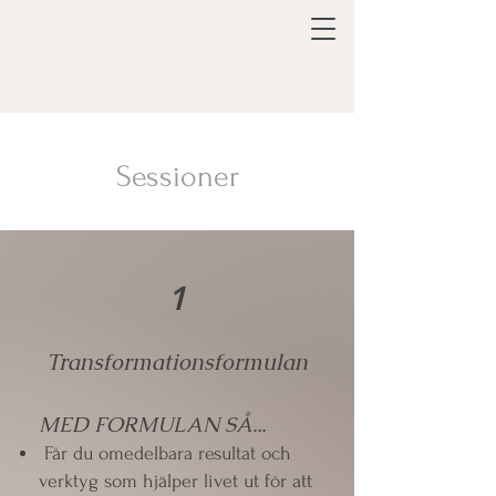
Sessioner
1
Transformationsformulan
MED FORMULAN SÅ...
Får du omedelbara resultat och
verktyg som hjälper livet ut för att