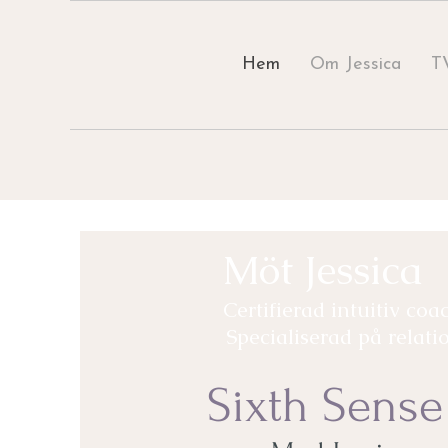
Hem
Om Jessica
T
Möt Jessica
Certifierad
intuitiv coa
Specialiserad på relati
Sixth Sens