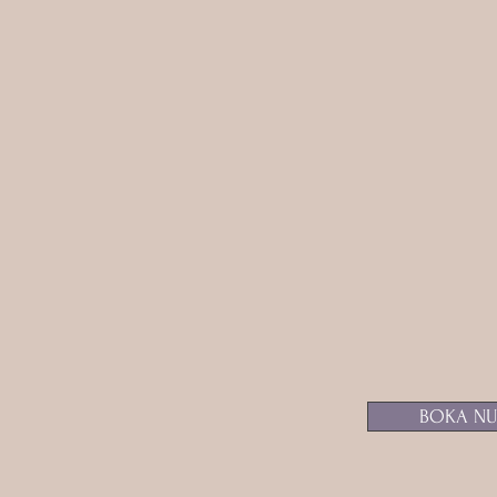
medial vä
Med min clear
dessa blockeri
på din tidslinj
mot förändring
upplev möjligh
BOKA NU