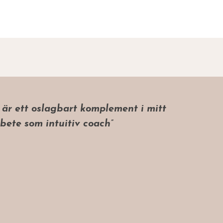
 är ett oslagbart komplement i mitt
bete som intuitiv coach”
 coach