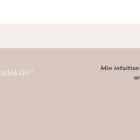
Min intuition
ärleksliv!
ar
holistisk