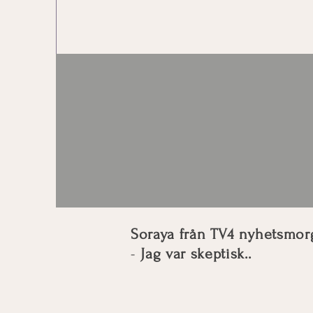
Att se framtid
Relati
Soraya från TV4 nyhetsmo
-
Jag var skeptisk..