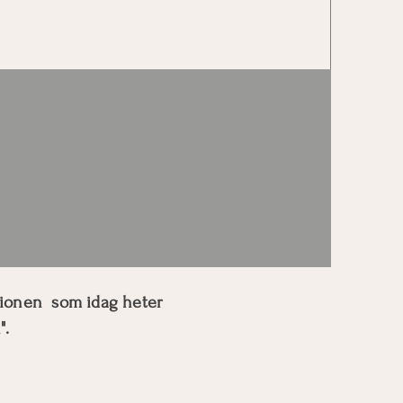
rammering
Upphöjning av
frekvens
ssionen som idag heter
".