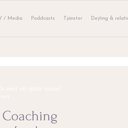
V / Media
Poddcasts
Tjänster
Dejting & relati
ch
med ett sjätte sinne!
oner
e Coaching