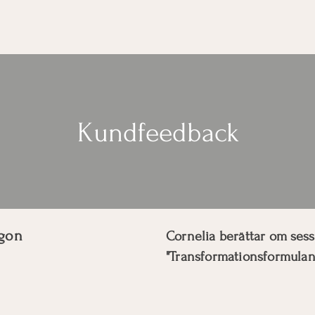
oner
Dejting
Omprog
Kundfeedback
rgon
Cornelia berättar om se
"Transformationsformulan